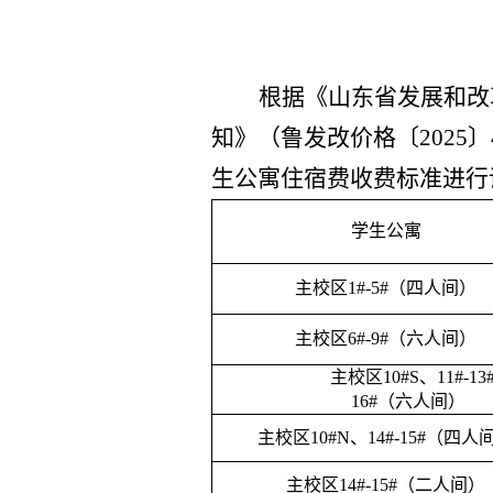
根据
《
山东省发展和改
知
》（
鲁发改价格〔
2025〕
生公寓住宿费收费标准进行
学生公寓
主校区
1#-
5
#（四人间）
主校区
6#
-9
#（六人间）
主校区
10#
S
、
11#-1
16#（六人间）
主校区
10#
N
、
14#-15#（四人
主校区
14#-15#（
二
人间）