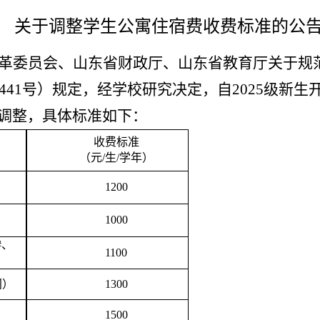
关于调整学生公寓住宿费收费标准的公
革委员会
、
山东省财政厅
、
山东省教育厅关于规
441号
）
规定，经学校研究决定，自
2025级新
调整，具体标准如下：
收费标准
（元
/生/学年）
1
200
1000
3#、
11
00
间）
1
300
1500