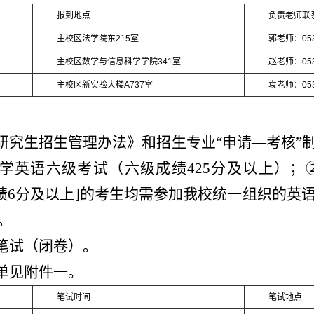
报到地点
负责老师联
主校区法学院东215室
郭老师：0535
主校区数学与信息科学学院341室
赵老师：0535
主校区新实验大楼A737室
袁老师：0535
士研究生招生管理办法》和招生专业“申请—考核”
学英语六级考试（六级成绩425分及以上）；②T
）成绩6分及以上]的考生均需参加我校统一组织的
。
：笔试（闭卷）。
名单见附件一。
笔试时间
笔试地点